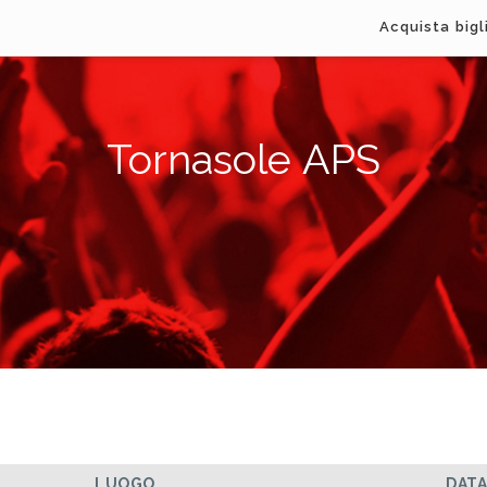
Acquista bigl
Tornasole APS
LUOGO
DAT