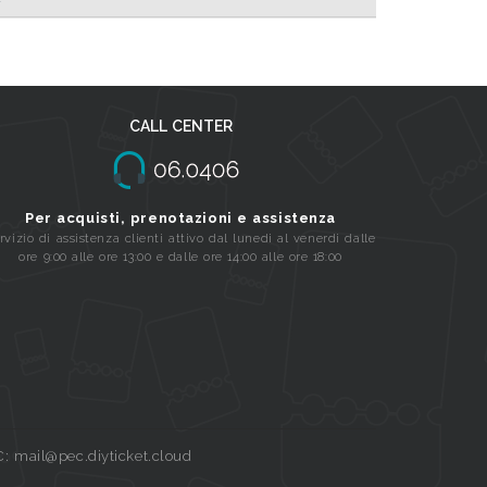
CALL CENTER
Per acquisti, prenotazioni e assistenza
rvizio di assistenza clienti attivo dal lunedi al venerdi dalle
ore 9:00 alle ore 13:00 e dalle ore 14:00 alle ore 18:00
C: mail@pec.diyticket.cloud