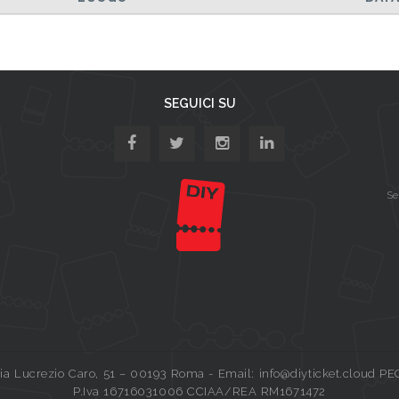
SEGUICI SU
Se
a Lucrezio Caro, 51 – 00193 Roma - Email: info@diyticket.cloud PE
P.Iva 16716031006 CCIAA/REA RM1671472