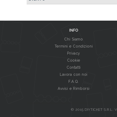
INFO
Chi Siamo
Termini e Condizioni
Privacy
Cookie
Contatti
Lavora con noi
F.A.Q.
Avvisi e Rimborsi
© 2015 DIYTICKET S.R.L. Vi