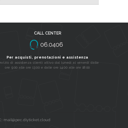
CALL CENTER
Per acquisti, prenotazioni e assistenza
rvizio di assistenza clienti attivo dal lunedi al venerdi dalle
ore 9:00 alle ore 13:00 e dalle ore 14:00 alle ore 18:00
C: mail@pec.diyticket.cloud