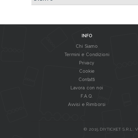
INFO
Chi Siamo
Termini e Condizioni
Privacy
Cookie
Contatti
Lavora con noi
F.A.Q.
Avvisi e Rimborsi
© 2015 DIYTICKET S.R.L. Vi