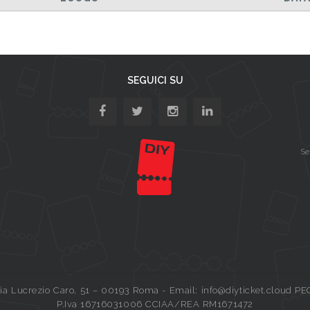
SEGUICI SU
Se
a Lucrezio Caro, 51 – 00193 Roma - Email: info@diyticket.cloud PE
P.Iva 16716031006 CCIAA/REA RM1671472