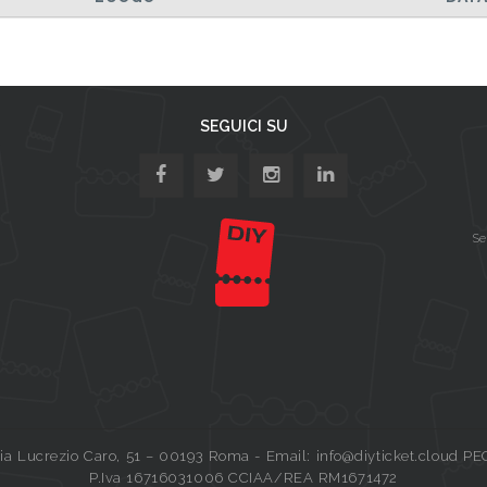
SEGUICI SU
Se
a Lucrezio Caro, 51 – 00193 Roma - Email: info@diyticket.cloud PE
P.Iva 16716031006 CCIAA/REA RM1671472