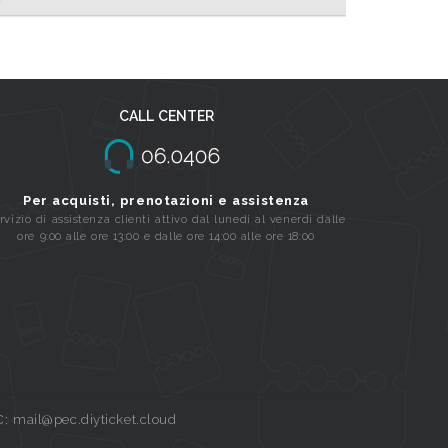
CALL CENTER
Per acquisti, prenotazioni e assistenza
rvizio di assistenza clienti attivo dal lunedi al venerdi dalle
ore 9:00 alle ore 13:00 e dalle ore 14:00 alle ore 18:00
C: mail@pec.diyticket.cloud