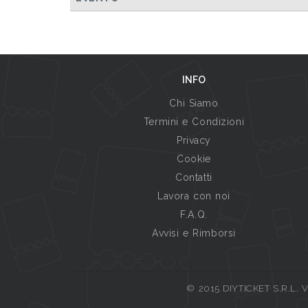
INFO
Chi Siamo
Termini e Condizioni
Privacy
Cookie
Contatti
Lavora con noi
F.A.Q.
Avvisi e Rimborsi
© 2015 DIYTICKET S.R.L. Vi