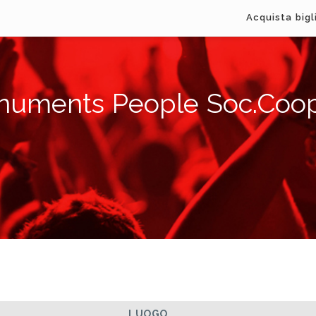
Acquista bigl
uments People Soc.Coop
LUOGO