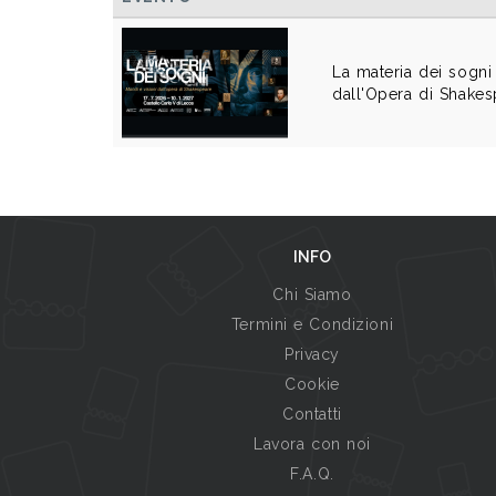
La materia dei sogni 
dall'Opera di Shak
INFO
Chi Siamo
Termini e Condizioni
Privacy
Cookie
Contatti
Lavora con noi
F.A.Q.