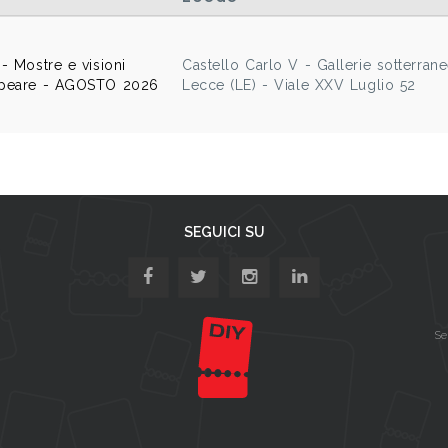
- Mostre e visioni
Castello Carlo V - Gallerie sotterrane
espeare - AGOSTO 2026
Lecce (LE) - Viale XXV Luglio 52
SEGUICI SU
Se