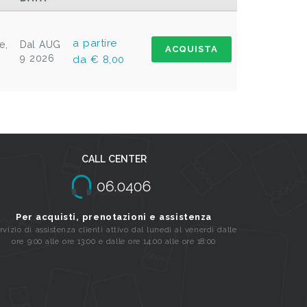
a partire
e,
Dal AUG
ACQUISTA
9 2026
da € 8,00
CALL CENTER
Per acquisti, prenotazioni e assistenza
rvizio di assistenza clienti attivo dal lunedi al venerdi dalle
ore 9:00 alle ore 13:00 e dalle ore 14:00 alle ore 18:00