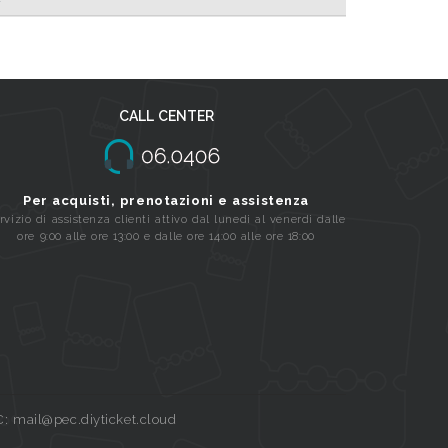
CALL CENTER
Per acquisti, prenotazioni e assistenza
rvizio di assistenza clienti attivo dal lunedi al venerdi dalle
ore 9:00 alle ore 13:00 e dalle ore 14:00 alle ore 18:00
C: mail@pec.diyticket.cloud