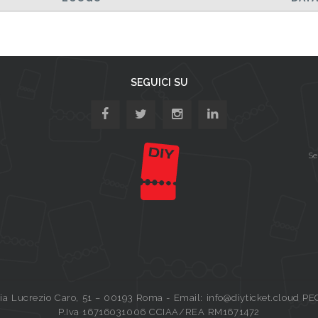
SEGUICI SU
Se
a Lucrezio Caro, 51 – 00193 Roma - Email: info@diyticket.cloud PE
P.Iva 16716031006 CCIAA/REA RM1671472