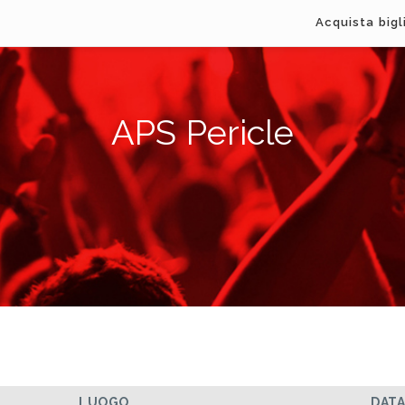
Acquista bigl
APS Pericle
LUOGO
DAT