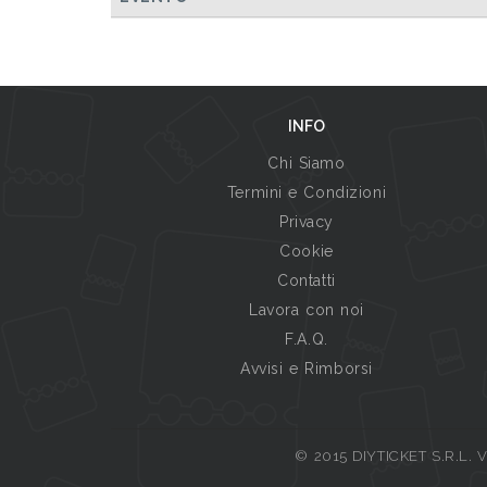
INFO
Chi Siamo
Termini e Condizioni
Privacy
Cookie
Contatti
Lavora con noi
F.A.Q.
Avvisi e Rimborsi
© 2015 DIYTICKET S.R.L. Vi