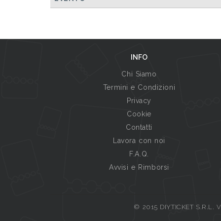
INFO
Chi Siamo
Termini e Condizioni
Privacy
Cookie
Contatti
Lavora con noi
F.A.Q.
Avvisi e Rimborsi
© 2015 DIYTICKET S.R.L. Vi