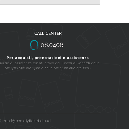
CALL CENTER
Per acquisti, prenotazioni e assistenza
rvizio di assistenza clienti attivo dal lunedi al venerdi dalle
ore 9:00 alle ore 13:00 e dalle ore 14:00 alle ore 18:00
C: mail@pec.diyticket.cloud