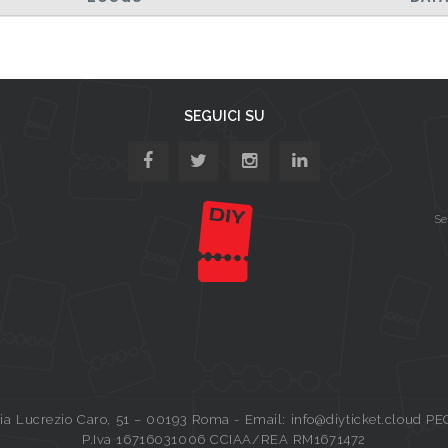
SEGUICI SU
Se
a Lucrezio Caro, 51 – 00193 Roma - Email: info@diyticket.cloud PE
P.Iva 16716031006 CCIAA/REA RM1671472