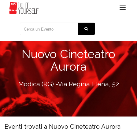
Toggle
navigat
Nuovo Cineteatro
Aurora
Modica (RG) -Via Regina Elena, 52
Eventi trovati a Nuovo Cineteatro Aurora