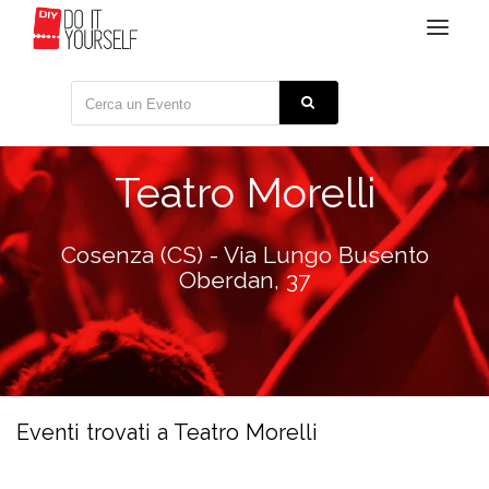
Toggle
navigat
Teatro Morelli
Cosenza (CS) - Via Lungo Busento
Oberdan, 37
Eventi trovati a Teatro Morelli