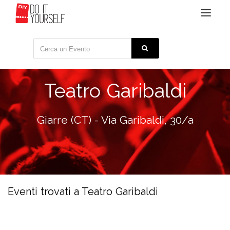
Toggle
navigat
Teatro Garibaldi
Giarre (CT) - Via Garibaldi, 30/a
Eventi trovati a Teatro Garibaldi