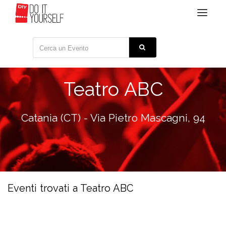
Toggle
navigat
Teatro ABC
Catania (CT) - Via Pietro Mascagni, 94
Eventi trovati a Teatro ABC