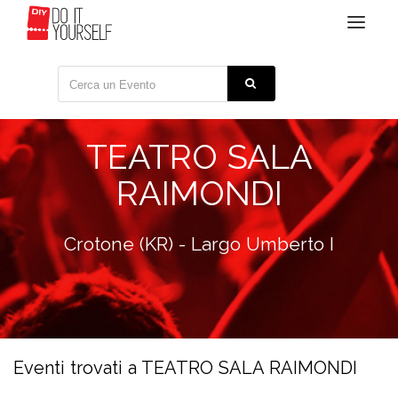
Toggle
navigat
TEATRO SALA
RAIMONDI
Crotone (KR) - Largo Umberto I
Eventi trovati a TEATRO SALA RAIMONDI