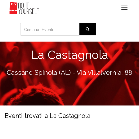
Toggle
navigat
La Castagnola
Cassano Spinola (AL) - Via Villalvernia, 88
Eventi trovati a La Castagnola