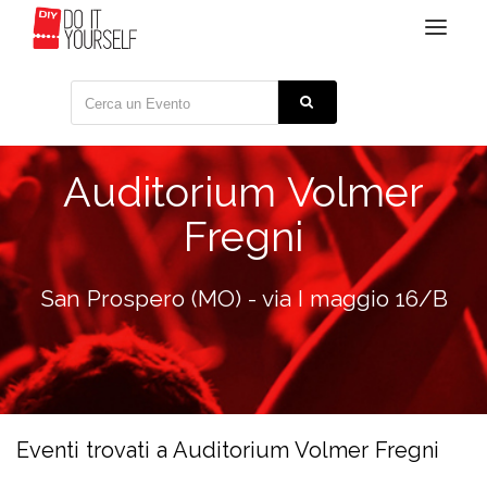
Toggle
navigat
Auditorium Volmer
Fregni
San Prospero (MO) - via I maggio 16/B
Eventi trovati a Auditorium Volmer Fregni