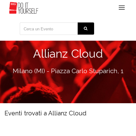
Toggle
navigat
Allianz Cloud
Milano (MI) - Piazza Carlo Stuparich, 1
Eventi trovati a Allianz Cloud