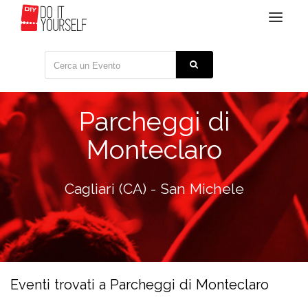
Toggle
navigat
Parcheggi di
Monteclaro
Cagliari (CA) - San Michele
Eventi trovati a Parcheggi di Monteclaro