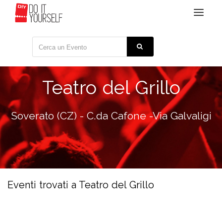
Toggle
navigat
Teatro del Grillo
Soverato (CZ) - C.da Cafone -Via Galvaligi
Eventi trovati a Teatro del Grillo