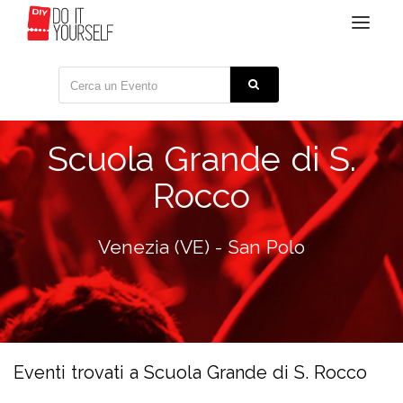
Toggle
navigat
Scuola Grande di S.
Rocco
Venezia (VE) - San Polo
Eventi trovati a Scuola Grande di S. Rocco