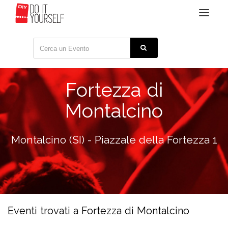
Toggle
navigat
Fortezza di
Montalcino
Montalcino (SI) - Piazzale della Fortezza 1
Eventi trovati a Fortezza di Montalcino