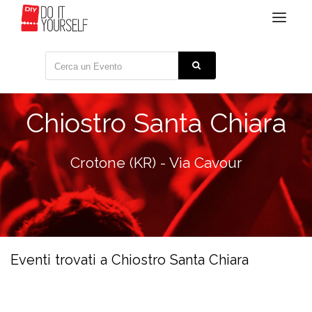
Toggle
navigat
Chiostro Santa Chiara
Crotone (KR) - Via Cavour
Eventi trovati a Chiostro Santa Chiara