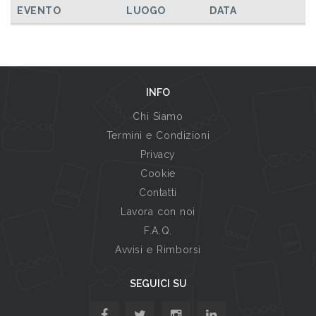
EVENTO
LUOGO
DATA
INFO
Chi Siamo
Termini e Condizioni
Privacy
Cookie
Contatti
Lavora con noi
F.A.Q.
Avvisi e Rimborsi
SEGUICI SU