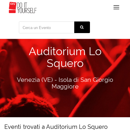
Toggle
navigat
Auditorium Lo
Squero
Venezia (VE) - Isola di San Giorgio
Maggiore
Eventi trovati a Auditorium Lo Squero