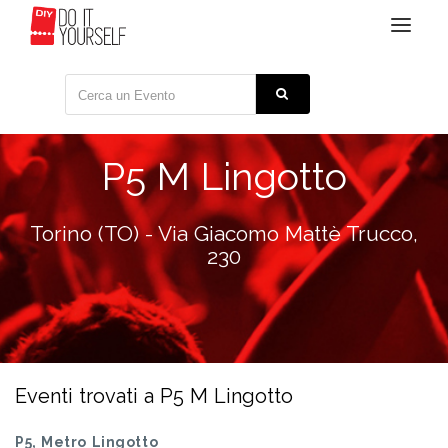
Toggle
navigat
P5 M Lingotto
Torino (TO) - Via Giacomo Mattè Trucco,
230
Eventi trovati a P5 M Lingotto
P5, Metro Lingotto