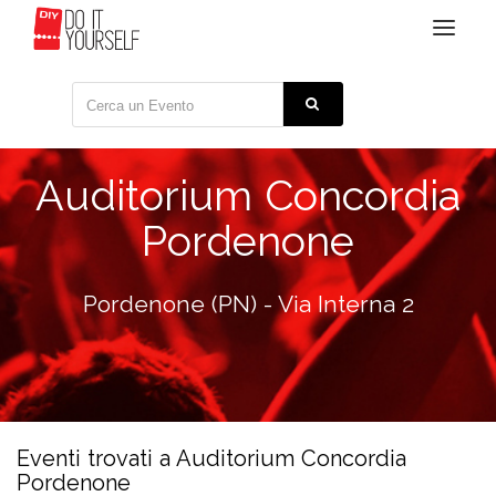
Toggle
navigat
Auditorium Concordia
Pordenone
Pordenone (PN) - Via Interna 2
Eventi trovati a Auditorium Concordia
Pordenone