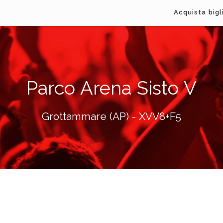
Acquista bigl
Parco Arena Sisto V
Grottammare (AP) - XVV8+F5