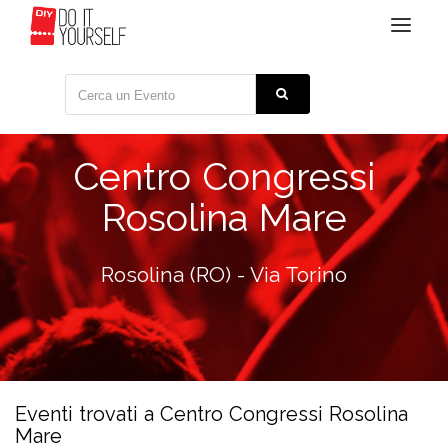
Toggle
navigat
Centro Congressi
Rosolina Mare
Rosolina (RO) - Via Torino
Eventi trovati a Centro Congressi Rosolina
Mare