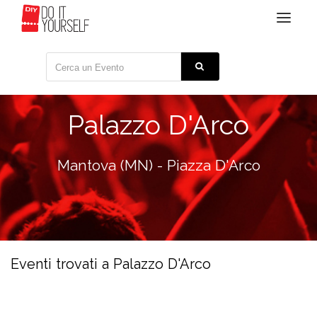
Toggle
navigat
Palazzo D'Arco
Mantova (MN) - Piazza D'Arco
Eventi trovati a Palazzo D'Arco