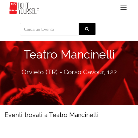
Toggle
navigat
Teatro Mancinelli
Orvieto (TR) - Corso Cavour, 122
Eventi trovati a Teatro Mancinelli