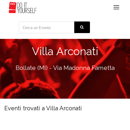
Toggle
navigat
Villa Arconati
Bollate (MI) - Via Madonna Fametta
Eventi trovati a Villa Arconati