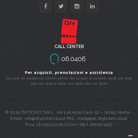
CALL CENTER
Per acquisti, prenotazioni e assistenza
Servizio di assistenza clienti attivo dal lunedi al venerdi dalle ore 9:00
alle ore 13:00 e dalle ore 14:00 alle ore 18:00
© 2015 DIYTICKET S.R.L. Via Lucrezio Caro, 51 – 00193 Roma -
Email: info@diyticket.cloud PEC: mail@pec.diyticket.cloud
P.Iva 16716031006 CCIAA/REA RM1671472