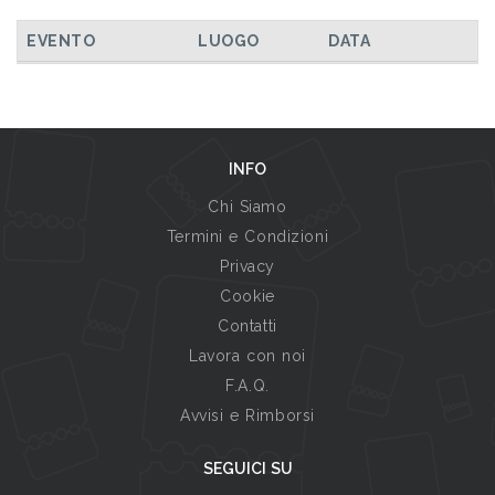
EVENTO
LUOGO
DATA
INFO
Chi Siamo
Termini e Condizioni
Privacy
Cookie
Contatti
Lavora con noi
F.A.Q.
Avvisi e Rimborsi
SEGUICI SU