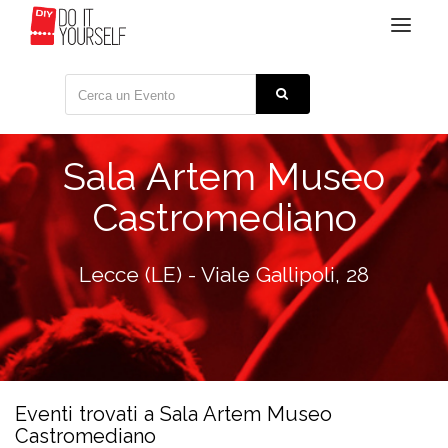
Toggle
navigat
Sala Artem Museo
Castromediano
Lecce (LE) - Viale Gallipoli, 28
Eventi trovati a Sala Artem Museo
Castromediano