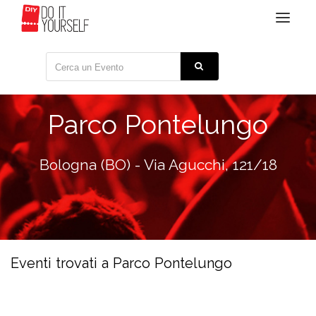
Toggle
navigat
Parco Pontelungo
Bologna (BO) - Via Agucchi, 121/18
Eventi trovati a Parco Pontelungo