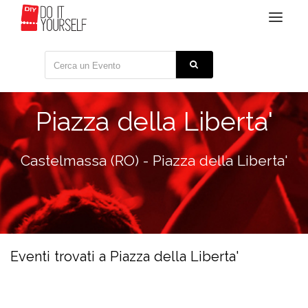
Toggle
navigat
Piazza della Liberta'
Castelmassa (RO) - Piazza della Liberta'
Eventi trovati a Piazza della Liberta'