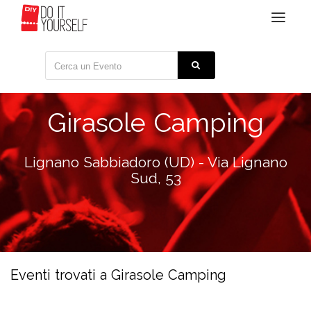
Toggle
navigat
Girasole Camping
Lignano Sabbiadoro (UD) - Via Lignano
Sud, 53
Eventi trovati a Girasole Camping