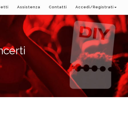
ietti
Assistenza
Contatti
Accedi/Registrati
ncerti