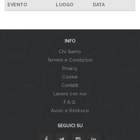
EVENTO
LUOGO
DATA
INFO
Chi Siamo
Termini e Condizioni
Privacy
Cookie
Contatti
Lavora con noi
F.A.Q.
Avvisi e Rimborsi
SEGUICI SU