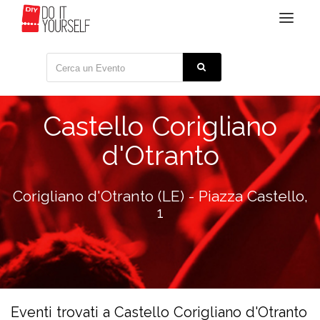
Toggle
navigat
Castello Corigliano
d'Otranto
Corigliano d'Otranto (LE) - Piazza Castello,
1
Eventi trovati a Castello Corigliano d'Otranto