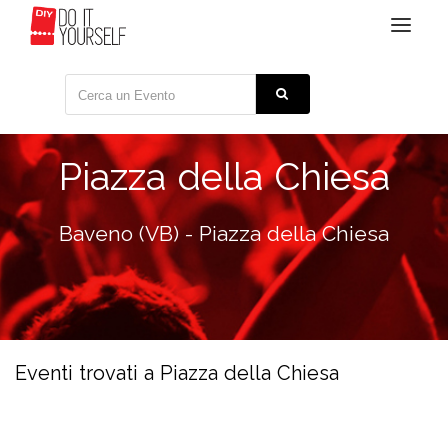
Toggle
navigat
Piazza della Chiesa
Baveno (VB) - Piazza della Chiesa
Eventi trovati a Piazza della Chiesa