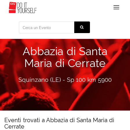
Toggle
navigat
Abbazia di Santa
Maria di Cerrate
Squinzano (LE) - Sp 100 km 5900
Eventi trovati a Abbazia di Santa Maria di
Cerrate