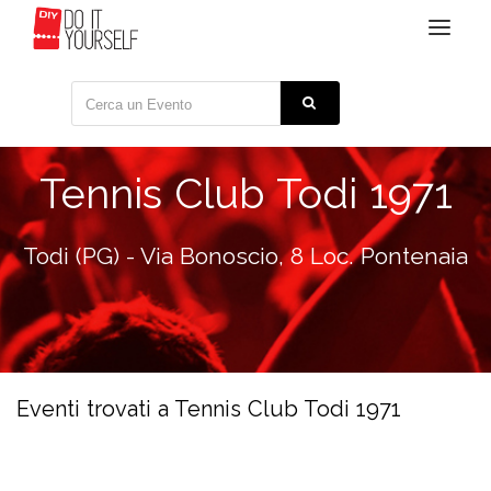
Toggle
navigat
Tennis Club Todi 1971
Todi (PG) - Via Bonoscio, 8 Loc. Pontenaia
Eventi trovati a Tennis Club Todi 1971