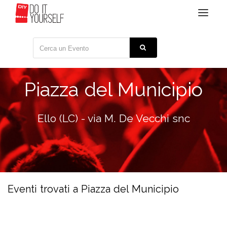
Toggle
navigat
Piazza del Municipio
Ello (LC) - via M. De Vecchi snc
Eventi trovati a Piazza del Municipio