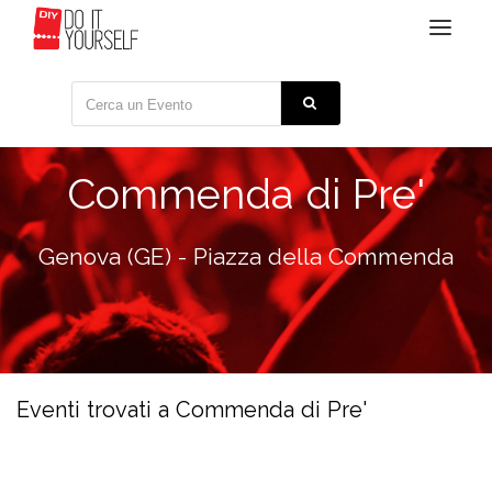
Toggle
navigat
Commenda di Pre'
Genova (GE) - Piazza della Commenda
Eventi trovati a Commenda di Pre'