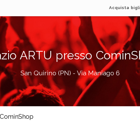
Acquista bigl
zio ARTU presso Comin
San Quirino (PN) - Via Maniago 6
o CominShop