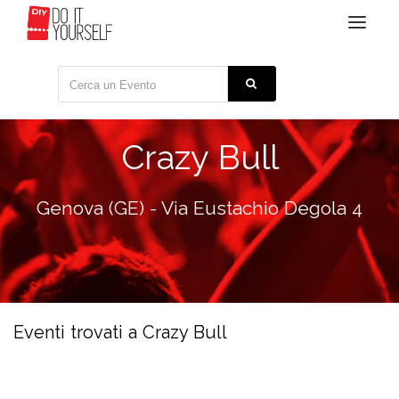
Toggle
navigat
Crazy Bull
Genova (GE) - Via Eustachio Degola 4
Eventi trovati a Crazy Bull