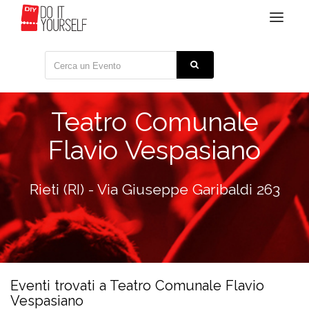
Toggle
navigat
Teatro Comunale
Flavio Vespasiano
Rieti (RI) - Via Giuseppe Garibaldi 263
Eventi trovati a Teatro Comunale Flavio
Vespasiano