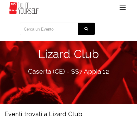
Toggle
navigat
Lizard Club
Caserta (CE) - SS7 Appia 12
Eventi trovati a Lizard Club