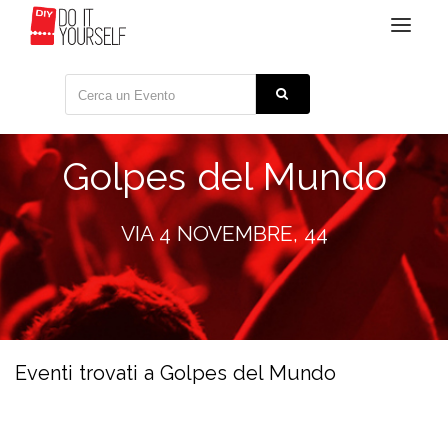
Toggle
navigat
Golpes del Mundo
VIA 4 NOVEMBRE, 44
Eventi trovati a Golpes del Mundo