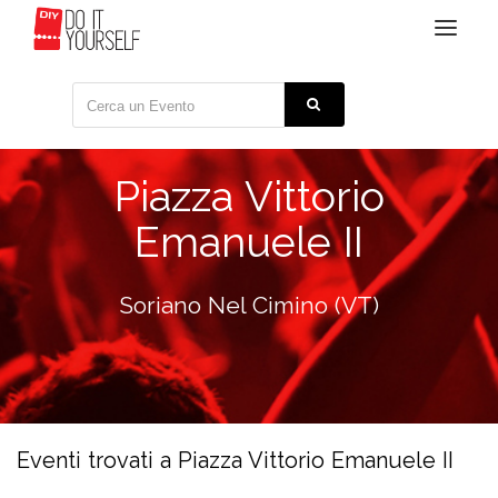
Toggle
navigat
Piazza Vittorio
Emanuele II
Soriano Nel Cimino (VT)
Eventi trovati a Piazza Vittorio Emanuele II