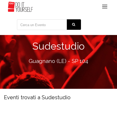
Toggle
navigat
Sudestudio
Guagnano (LE) - SP 104
Eventi trovati a Sudestudio