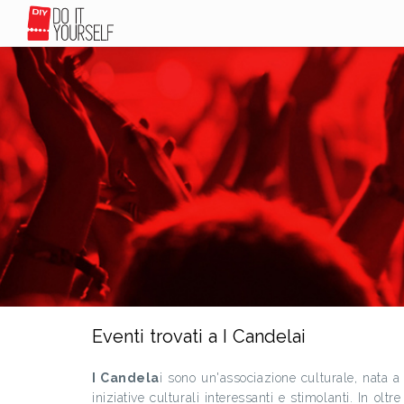
Eventi trovati a I Candelai
I Candela
i sono un'associazione culturale, nata 
iniziative culturali interessanti e stimolanti. In oltr