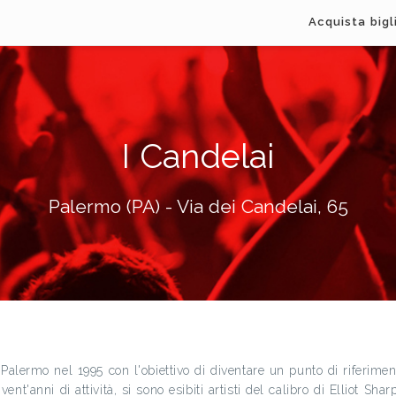
Acquista bigl
I Candelai
Palermo (PA) - Via dei Candelai, 65
a Palermo nel 1995 con l'obiettivo di diventare un punto di riferi
e vent'anni di attività, si sono esibiti artisti del calibro di Elliot S