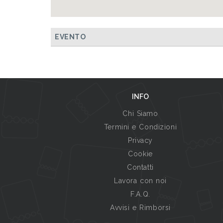
EVENTO
INFO
Chi Siamo
Termini e Condizioni
Privacy
Cookie
Contatti
Lavora con noi
F.A.Q.
Avvisi e Rimborsi