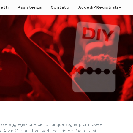
ietti
Assistenza
Contatti
Accedi/Registrati
mento e aggregazione per chiunque voglia promuovere
harp, Alvin Curran, Tom Verlaine, Irio de Paola, Ravi