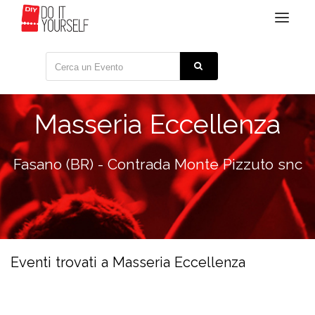
Toggle
navigat
Masseria Eccellenza
Fasano (BR) - Contrada Monte Pizzuto snc
Eventi trovati a Masseria Eccellenza