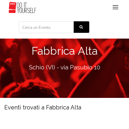
Toggle
navigat
Fabbrica Alta
Schio (VI) - via Pasubio 10
Eventi trovati a Fabbrica Alta