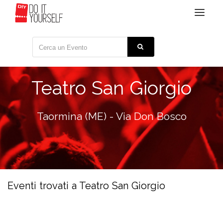
Toggle
navigat
Teatro San Giorgio
Taormina (ME) - Via Don Bosco
Eventi trovati a Teatro San Giorgio